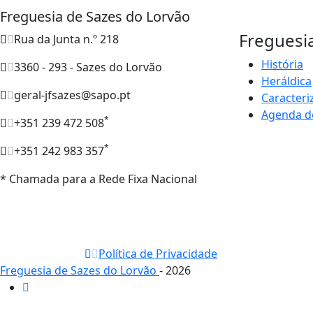
Freguesia de Sazes do Lorvão
Freguesi
Rua da Junta n.º 218
História
3360 - 293 - Sazes do Lorvão
Heráldica
geral-jfsazes@sapo.pt
Caracteri
Agenda d
*
+351 239 472 508
*
+351 242 983 357
* Chamada para a Rede Fixa Nacional
Política de Privacidade
Freguesia de Sazes do Lorvão
- 2026