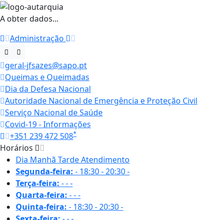
A obter dados...
Administração
geral-jfsazes@sapo.pt
Queimas e Queimadas
Dia da Defesa Nacional
Autoridade Nacional de Emergência e Proteção Civil
Serviço Nacional de Saúde
Covid-19 - Informações
*
+351 239 472 508
Horários
Dia
Manhã
Tarde
Atendimento
Segunda-feira:
-
18:30 - 20:30
-
Terça-feira:
-
-
-
Quarta-feira:
-
-
-
Quinta-feira:
-
18:30 - 20:30
-
Sexta-feira:
-
-
-