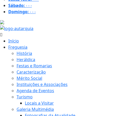
Sábado:
-
-
-
Domingo:
-
-
-
20.8 ºC
Início
Freguesia
História
Heráldica
Festas e Romarias
Caracterização
Mérito Social
Instituições e Associações
Agenda de Eventos
Turismo
Locais a Visitar
Galeria Multimédia
Fotografias da Atualidade