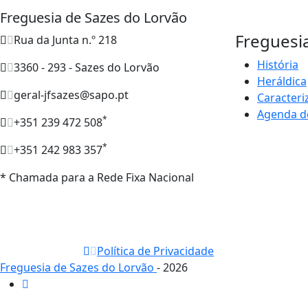
Freguesia de Sazes do Lorvão
Freguesi
Rua da Junta n.º 218
História
3360 - 293 - Sazes do Lorvão
Heráldica
geral-jfsazes@sapo.pt
Caracteri
Agenda d
*
+351 239 472 508
*
+351 242 983 357
* Chamada para a Rede Fixa Nacional
Política de Privacidade
Freguesia de Sazes do Lorvão
- 2026