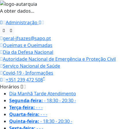
A obter dados...
Administração
geral-jfsazes@sapo.pt
Queimas e Queimadas
Dia da Defesa Nacional
Autoridade Nacional de Emergência e Proteção Civil
Serviço Nacional de Saúde
Covid-19 - Informações
*
+351 239 472 508
Horários
Dia
Manhã
Tarde
Atendimento
Segunda-feira:
-
18:30 - 20:30
-
Terça-feira:
-
-
-
Quarta-feira:
-
-
-
Quinta-feira:
-
18:30 - 20:30
-
Sexta-feira:
-
-
-