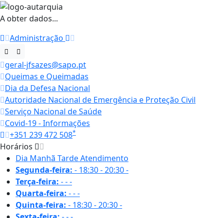
A obter dados...
Administração
geral-jfsazes@sapo.pt
Queimas e Queimadas
Dia da Defesa Nacional
Autoridade Nacional de Emergência e Proteção Civil
Serviço Nacional de Saúde
Covid-19 - Informações
*
+351 239 472 508
Horários
Dia
Manhã
Tarde
Atendimento
Segunda-feira:
-
18:30 - 20:30
-
Terça-feira:
-
-
-
Quarta-feira:
-
-
-
Quinta-feira:
-
18:30 - 20:30
-
Sexta-feira:
-
-
-