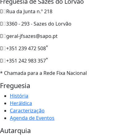
Freguesia de Sazes do Lorvão
Rua da Junta n.º 218
3360 - 293 - Sazes do Lorvão
geral-jfsazes@sapo.pt
*
+351 239 472 508
*
+351 242 983 357
* Chamada para a Rede Fixa Nacional
Freguesia
História
Heráldica
Caracterização
Agenda de Eventos
Autarquia