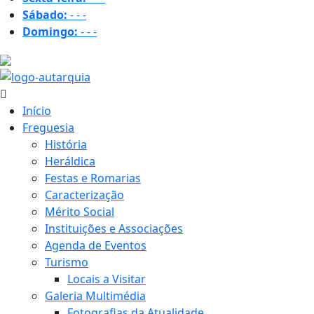
Sábado:
-
-
-
Domingo:
-
-
-
23.4 ºC
Início
Freguesia
História
Heráldica
Festas e Romarias
Caracterização
Mérito Social
Instituições e Associações
Agenda de Eventos
Turismo
Locais a Visitar
Galeria Multimédia
Fotografias da Atualidade